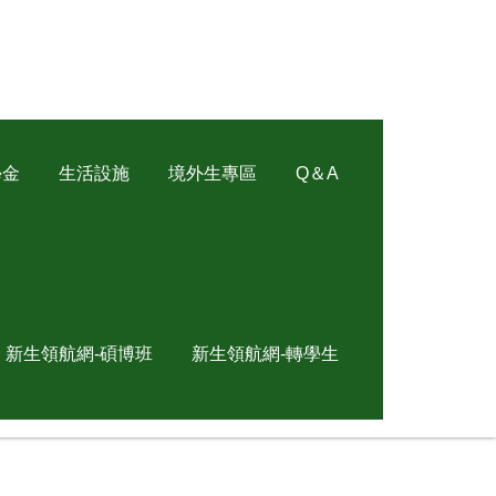
學金
生活設施
境外生專區
Q＆A
新生領航網-碩博班
新生領航網-轉學生