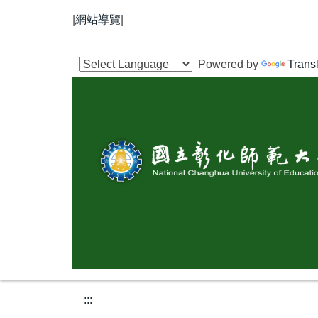
跳
|
網站導覽
|
到
主
要
Powered by
Trans
內
容
區
:::