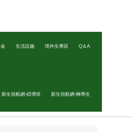
學金
生活設施
境外生專區
Q＆A
新生領航網-碩博班
新生領航網-轉學生