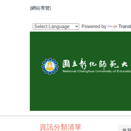
跳
|
網站導覽
|
到
主
要
Powered by
Trans
內
容
區
資訊分類清單
首