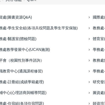
資處(圖書資源Q&A)
國際處
務處-學生安全組(各項兵役問題及學生平安保險)
教務處
務處-醫護室(體檢問題)
體育室
務處教學發展中心(UCAN施測)
學務處
平會（校園性別事件諮詢）
教務處
識教育中心(通識課程修習)
學務處
務處-註冊組(成績學籍處理)
研究發
輔中心(心理諮商與輔導問題)
圖資處
務處-住宿組(各項住宿問題)
師資培