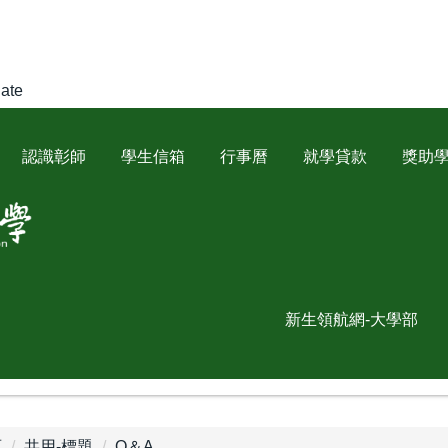
late
認識彰師
學生信箱
行事曆
就學貸款
獎助
新生領航網-大學部
頁
共用-標題
Q＆A