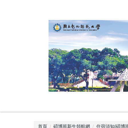
跳
到
主
要
內
容
區
首頁
碩博班新生領航網
住宿須知(碩博班