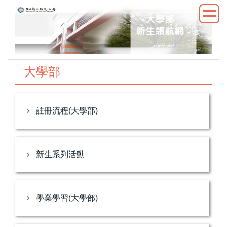
跳
到
主
要
內
容
大學部
區
註冊流程(大學部)
新生系列活動
學業學習(大學部)